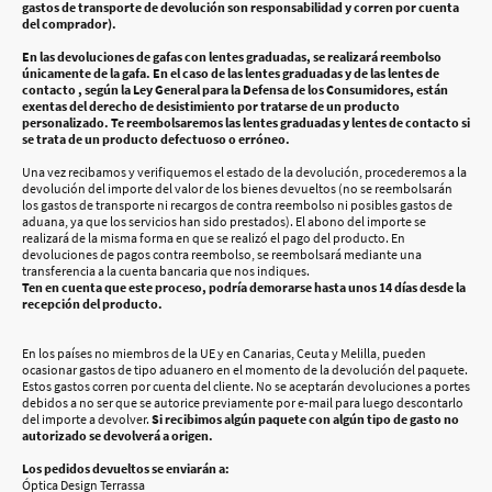
gastos de transporte de devolución son responsabilidad y corren por cuenta
del comprador).
En las devoluciones de gafas con lentes graduadas, se realizará reembolso
únicamente de la gafa. En el caso de las lentes graduadas y de las lentes de
contacto , según la Ley General para la Defensa de los Consumidores, están
exentas del derecho de desistimiento por tratarse de un producto
personalizado. Te reembolsaremos las lentes graduadas y lentes de contacto si
se trata de un producto defectuoso o erróneo.
Una vez recibamos y verifiquemos el estado de la devolución, procederemos a la
devolución del importe del valor de los bienes devueltos (no se reembolsarán
los gastos de transporte ni recargos de contra reembolso ni posibles gastos de
aduana, ya que los servicios han sido prestados). El abono del importe se
realizará de la misma forma en que se realizó el pago del producto. En
devoluciones de pagos contra reembolso, se reembolsará mediante una
transferencia a la cuenta bancaria que nos indiques.
Ten en cuenta que este proceso, podría demorarse hasta unos 14 días desde la
recepción del producto.
En los países no miembros de la UE y en Canarias, Ceuta y Melilla, pueden
ocasionar gastos de tipo aduanero en el momento de la devolución del paquete.
Estos gastos corren por cuenta del cliente. No se aceptarán devoluciones a portes
debidos a no ser que se autorice previamente por e-mail para luego descontarlo
del importe a devolver.
Si recibimos algún paquete con algún tipo de gasto no
autorizado se devolverá a origen.
Los pedidos devueltos se enviarán a:
Óptica Design Terrassa