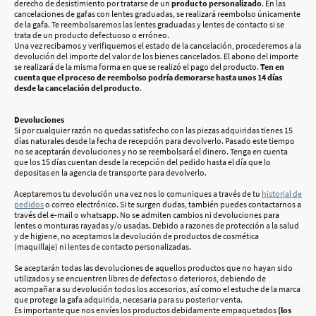
derecho de desistimiento por tratarse de un
producto personalizado
. En las
cancelaciones de gafas con lentes graduadas, se realizará reembolso únicamente
de la gafa. Te reembolsaremos las lentes graduadas y lentes de contacto si se
trata de un producto defectuoso o erróneo.
Una vez recibamos y verifiquemos el estado de la cancelación, procederemos a la
devolución del importe del valor de los bienes cancelados. El abono del importe
se realizará de la misma forma en que se realizó el pago del producto.
Ten en
cuenta que el proceso de reembolso podría demorarse hasta unos 14 días
desde la cancelación del producto
.
Devoluciones
Si por cualquier razón no quedas satisfecho con las piezas adquiridas tienes 15
días naturales desde la fecha de recepción para devolverlo. Pasado este tiempo
no se aceptarán devoluciones y no se reembolsará el dinero. Tenga en cuenta
que los 15 días cuentan desde la recepción del pedido hasta el día que lo
depositas en la agencia de transporte para devolverlo.
Aceptaremos tu devolución una vez nos lo comuniques a través de tu
historial de
pedidos
o correo electrónico. Si te surgen dudas, también puedes contactarnos a
través del e-mail o whatsapp. No se admiten cambios ni devoluciones para
lentes o monturas rayadas y/o usadas. Debido a razones de protección a la salud
y de higiene, no aceptamos la devolución de productos de cosmética
(maquillaje) ni lentes de contacto personalizadas.
Se aceptarán todas las devoluciones de aquellos productos que no hayan sido
utilizados y se encuentren libres de defectos o deterioros, debiendo de
acompañar a su devolución todos los accesorios, así como el estuche de la marca
que protege la gafa adquirida, necesaria para su posterior venta.
Es importante que nos envíes los productos debidamente empaquetados
(los